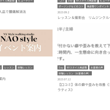
スタイル美姿勢
ビューティー
-コツ
Day
NYスタイル美姿勢
ビューテ
ポージングなどのコツ
美姿勢ワンポイント
購入品で腰痛解消法
2023.09.2
レッスン＆撮影会 リムジンクル
s
レッスン
体験レッスン
Day
NYスタイル美姿勢
お客様の声
体験レッスン（お客様の声）
案内
2023.07.12
【口コミ】体の癖や歪みを改善《
ラティス》