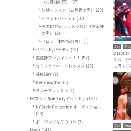
（お客様の声）
(37)
体験レッスン（お客様の声）
(20)
イベント/パーティ
(16)
その他 特別レッスンなど（お客様
の声）
(2)
サロン（お客様の声）
(1)
Day
ダン
イベント/パーティ
(76)
2018.05.23
美姿勢ワンポイント！！
(52)
スパーク
セミプライベートレッスン
(20)
に行って
養成講座
(9)
Before&After
(6)
グループレッスン
(1)
NYスタイル★Partyイベント♪
(147)
NY Style Collection オーディション
(23)
ポージングなどのコツ
(3)
Day
New
News
(141)