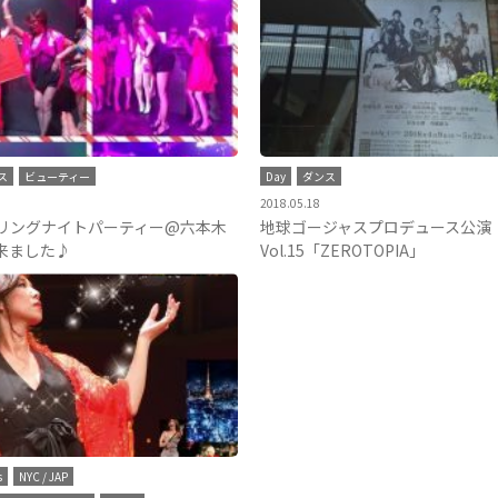
ス
ビューティー
Day
ダンス
2018.05.18
リングナイトパーティー@六本木
地球ゴージャスプロデュース公演
来ました♪
Vol.15「ZEROTOPIA」
s
NYC / JAP