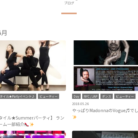
ブログ
5月
スタイル★Partyイベント♪
ビューティー
Day
NYC / JAP
ダンス
ビューティー
2018.05.26
やっぱりMadonnaのVogue♬で
タイル★Summerパーティ】 ラン
ーム一部紹介