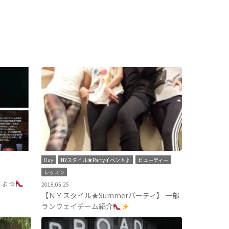
Day
NYスタイル★Partyイベント♪
ビューティー
レッスン
しょっ
2018.05.25
【ＮＹスタイル★Summerパーティ】 一部
ランウェイチーム紹介