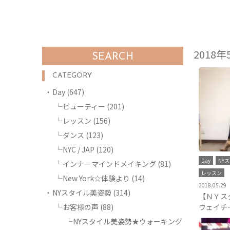
2018年
SEARCH
CATEGORY
Day
(647)
ビューティー
(201)
レッスン
(156)
ダンス
(123)
NYC / JAP
(120)
Day
NY
インナーマインドメイキング
(81)
レッスン
New York☆体験より
(14)
2018.05.29
NYスタイル美姿勢
(314)
【ＮＹス
お客様の声
(88)
ウェイチ
NYスタイル美姿勢★ウォーキング