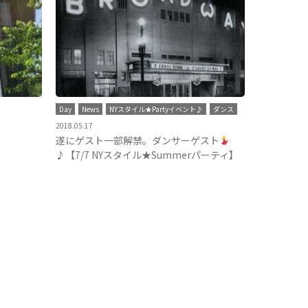
Day
News
NYスタイル★Partyイベント♪
ダンス
2018.05.17
遂にゲスト一部解禁。ダンサーゲスト
♪【7/7 NYスタイル★Summerパーティ】