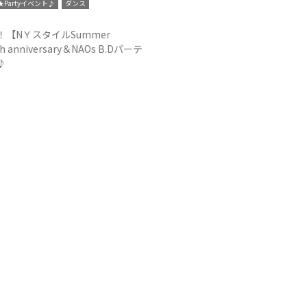
Partyイベント♪
ダンス
！【NＹスタイルSummer
h anniversary＆NAOs B.Dパーテ
♪