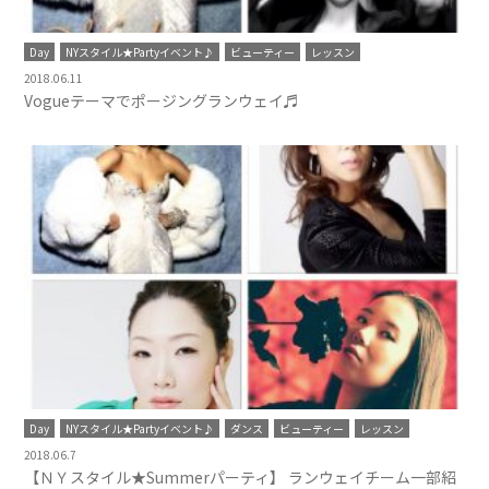
Day
NYスタイル★Partyイベント♪
ビューティー
レッスン
2018.06.11
Vogueテーマでポージングランウェイ♬
Day
NYスタイル★Partyイベント♪
ダンス
ビューティー
レッスン
2018.06.7
【ＮＹスタイル★Summerパーティ】 ランウェイチーム一部紹