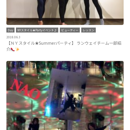
Day
NYスタイル★Partyイベント♪
ビューティー
レッスン
2018.06.3
【ＮＹスタイル★Summerパーティ】 ランウェイチーム一部紹
介