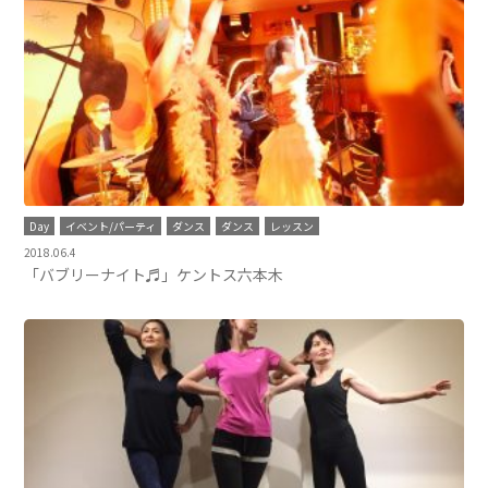
Day
イベント/パーティ
ダンス
ダンス
レッスン
2018.06.4
「バブリーナイト♬」ケントス六本木