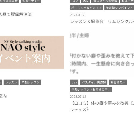
スタイル美姿勢
ビューティー
-コツ
Day
NYスタイル美姿勢
ビューテ
ポージングなどのコツ
美姿勢ワンポイント
購入品で腰痛解消法
2023.09.2
レッスン＆撮影会 リムジンクル
s
レッスン
体験レッスン
Day
NYスタイル美姿勢
お客様の声
体験レッスン（お客様の声）
案内
2023.07.12
【口コミ】体の癖や歪みを改善《
ラティス》