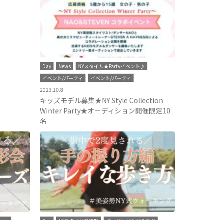
Day
News
NYスタイル★Partyイベント♪
イベント/パーティ
イベント/パーティ
2023.10.8
キッズモデル募集★NY Style Collection
Winter Party★オーディション開催限定10
名