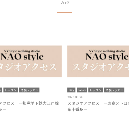
ブログ
s
レッスン
体験レッスン
Day
News
レッスン
体験レッスン
2023.08.26
アクセス ー都営地下鉄大江戸線
スタジオアクセス ー東京メトロ
駅ー
布十番駅ー