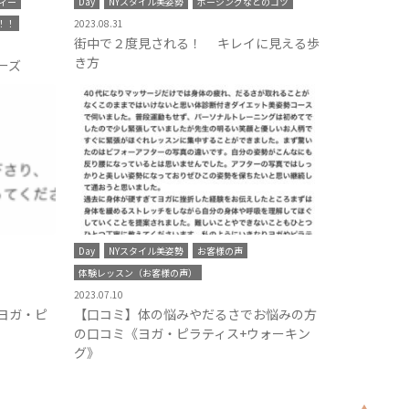
ィー
Day
NYスタイル美姿勢
ポージングなどのコツ
！！
2023.08.31
街中で２度見される！ キレイに見える歩
き方
ーズ
Day
NYスタイル美姿勢
お客様の声
体験レッスン（お客様の声）
2023.07.10
ヨガ・ピ
【口コミ】体の悩みやだるさでお悩みの方
の口コミ《ヨガ・ピラティス+ウォーキン
グ》