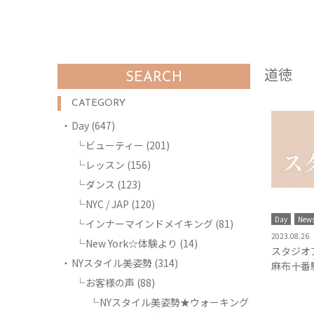
道徳
SEARCH
CATEGORY
Day
(647)
ビューティー
(201)
レッスン
(156)
ダンス
(123)
NYC / JAP
(120)
Day
New
インナーマインドメイキング
(81)
2023.08.26
New York☆体験より
(14)
スタジオ
NYスタイル美姿勢
(314)
麻布十番
お客様の声
(88)
NYスタイル美姿勢★ウォーキング