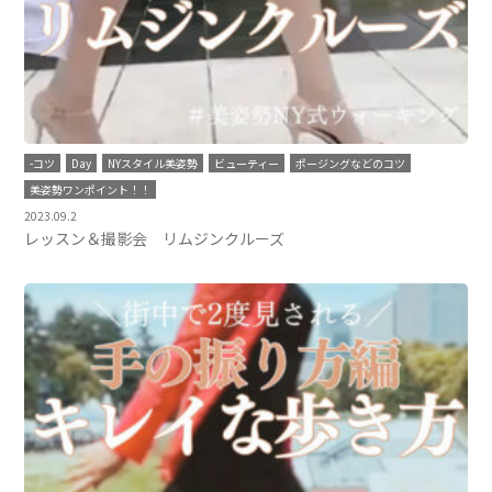
-コツ
Day
NYスタイル美姿勢
ビューティー
ポージングなどのコツ
美姿勢ワンポイント！！
2023.09.2
レッスン＆撮影会 リムジンクルーズ