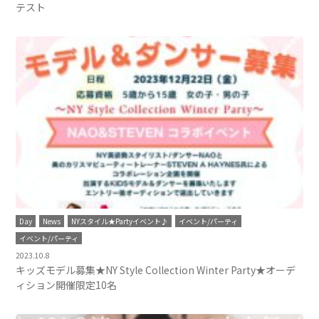
テスト
Day
News
NYスタイル★Partyイベント♪
イベント/パーティ
イベント/パーティ
2023.10.8
キッズモデル募集★NY Style Collection Winter Party★オーデ
ィション開催限定10名