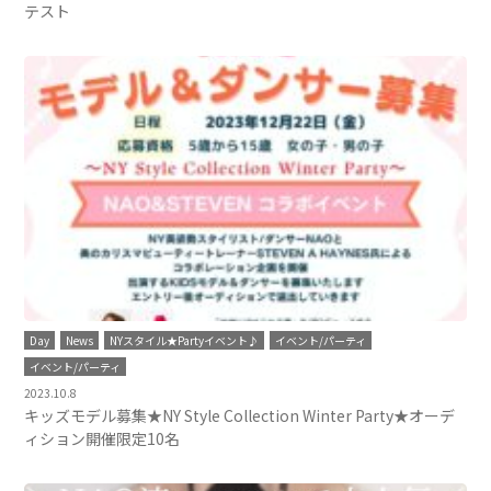
テスト
Day
News
NYスタイル★Partyイベント♪
イベント/パーティ
イベント/パーティ
2023.10.8
キッズモデル募集★NY Style Collection Winter Party★オーデ
ィション開催限定10名