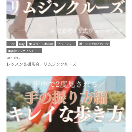
-コツ
Day
NYスタイル美姿勢
ビューティー
ポージングなどのコツ
美姿勢ワンポイント！！
2023.09.2
レッスン＆撮影会 リムジンクルーズ