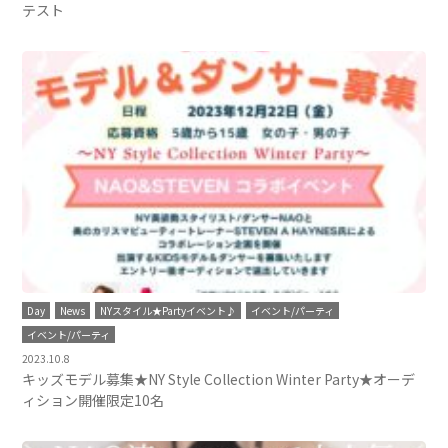
テスト
Day
News
NYスタイル★Partyイベント♪
イベント/パーティ
イベント/パーティ
2023.10.8
キッズモデル募集★NY Style Collection Winter Party★オーデ
ィション開催限定10名