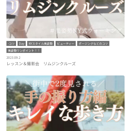
-コツ
Day
NYスタイル美姿勢
ビューティー
ポージングなどのコツ
美姿勢ワンポイント！！
2023.09.2
レッスン＆撮影会 リムジンクルーズ