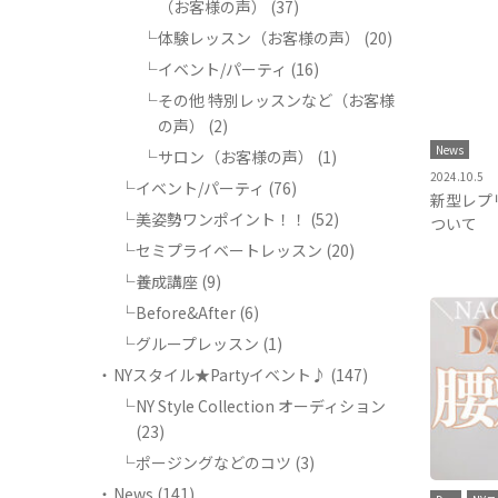
（お客様の声）
(37)
体験レッスン（お客様の声）
(20)
イベント/パーティ
(16)
その他 特別レッスンなど（お客様
の声）
(2)
News
サロン（お客様の声）
(1)
2024.10.5
イベント/パーティ
(76)
新型レプ
美姿勢ワンポイント！！
(52)
ついて
セミプライベートレッスン
(20)
養成講座
(9)
Before&After
(6)
グループレッスン
(1)
NYスタイル★Partyイベント♪
(147)
NY Style Collection オーディション
(23)
ポージングなどのコツ
(3)
News
(141)