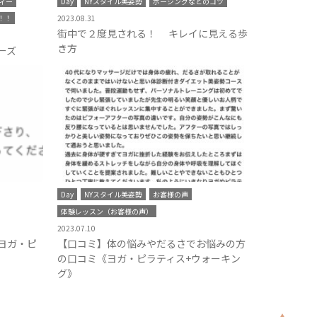
ィー
Day
NYスタイル美姿勢
ポージングなどのコツ
！！
2023.08.31
街中で２度見される！ キレイに見える歩
き方
ーズ
Day
NYスタイル美姿勢
お客様の声
体験レッスン（お客様の声）
2023.07.10
ヨガ・ピ
【口コミ】体の悩みやだるさでお悩みの方
の口コミ《ヨガ・ピラティス+ウォーキン
グ》