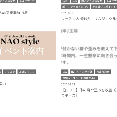
スタイル美姿勢
ビューティー
-コツ
Day
NYスタイル美姿勢
ビューテ
ポージングなどのコツ
美姿勢ワンポイント
購入品で腰痛解消法
2023.09.2
レッスン＆撮影会 リムジンクル
s
レッスン
体験レッスン
Day
NYスタイル美姿勢
お客様の声
体験レッスン（お客様の声）
案内
2023.07.12
【口コミ】体の癖や歪みを改善《
ラティス》