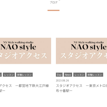
ブログ
s
レッスン
体験レッスン
Day
News
レッスン
体験レッスン
2023.08.26
アクセス ー都営地下鉄大江戸線
スタジオアクセス ー東京メトロ
駅ー
布十番駅ー