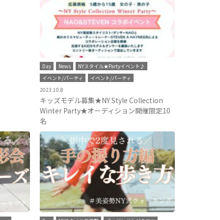
Day
News
NYスタイル★Partyイベント♪
イベント/パーティ
イベント/パーティ
2023.10.8
キッズモデル募集★NY Style Collection
Winter Party★オーディション開催限定10
名