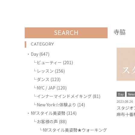
寺脇
SEARCH
CATEGORY
Day
(647)
ビューティー
(201)
レッスン
(156)
ダンス
(123)
NYC / JAP
(120)
Day
New
インナーマインドメイキング
(81)
2023.08.26
New York☆体験より
(14)
スタジオ
NYスタイル美姿勢
(314)
麻布十番
お客様の声
(88)
NYスタイル美姿勢★ウォーキング