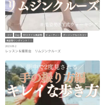
-コツ
Day
NYスタイル美姿勢
ビューティー
ポージングなどのコツ
美姿勢ワンポイント！！
2023.09.2
レッスン＆撮影会 リムジンクルーズ