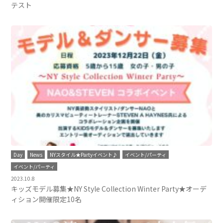
テスト
Day
News
NYスタイル★Partyイベント♪
イベント/パーティ
イベント/パーティ
2023.10.8
キッズモデル募集★NY Style Collection Winter Party★オーデ
ィション開催限定10名