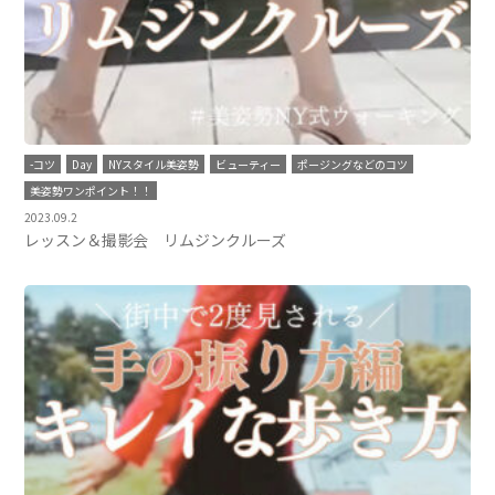
-コツ
Day
NYスタイル美姿勢
ビューティー
ポージングなどのコツ
美姿勢ワンポイント！！
2023.09.2
レッスン＆撮影会 リムジンクルーズ