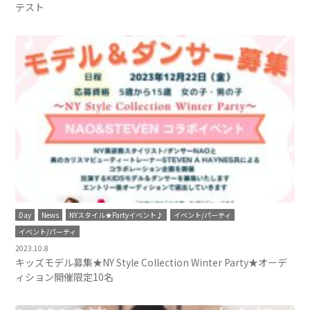
テスト
Day
News
NYスタイル★Partyイベント♪
イベント/パーティ
イベント/パーティ
2023.10.8
キッズモデル募集★NY Style Collection Winter Party★オーデ
ィション開催限定10名