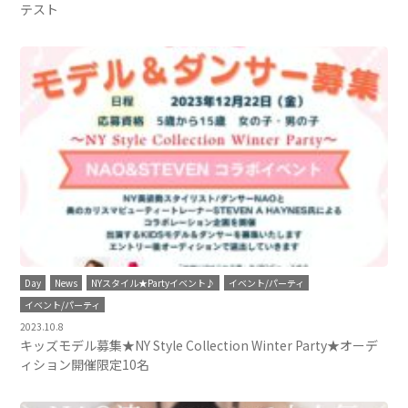
テスト
Day
News
NYスタイル★Partyイベント♪
イベント/パーティ
イベント/パーティ
2023.10.8
キッズモデル募集★NY Style Collection Winter Party★オーデ
ィション開催限定10名