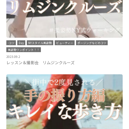
-コツ
Day
NYスタイル美姿勢
ビューティー
ポージングなどのコツ
美姿勢ワンポイント！！
2023.09.2
レッスン＆撮影会 リムジンクルーズ