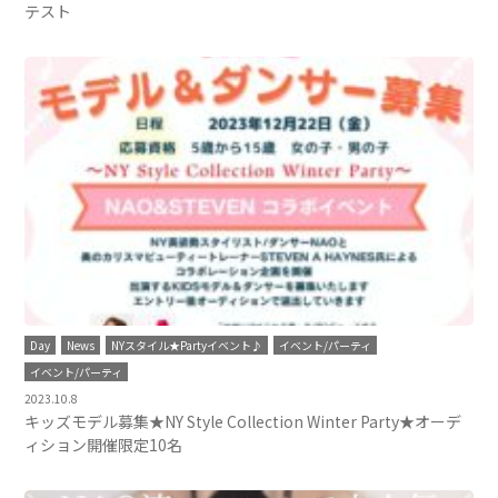
テスト
Day
News
NYスタイル★Partyイベント♪
イベント/パーティ
イベント/パーティ
2023.10.8
キッズモデル募集★NY Style Collection Winter Party★オーデ
ィション開催限定10名