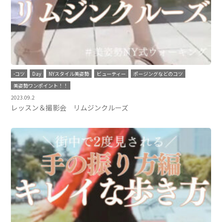
-コツ
Day
NYスタイル美姿勢
ビューティー
ポージングなどのコツ
美姿勢ワンポイント！！
2023.09.2
レッスン＆撮影会 リムジンクルーズ