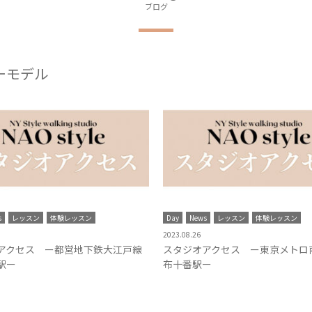
ブログ
ーモデル
s
レッスン
体験レッスン
Day
News
レッスン
体験レッスン
2023.08.26
アクセス ー都営地下鉄大江戸線
スタジオアクセス ー東京メトロ
駅ー
布十番駅ー