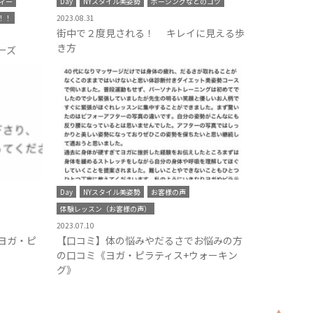
ィー
Day
NYスタイル美姿勢
ポージングなどのコツ
！！
2023.08.31
街中で２度見される！ キレイに見える歩
き方
ーズ
Day
NYスタイル美姿勢
お客様の声
体験レッスン（お客様の声）
2023.07.10
ヨガ・ピ
【口コミ】体の悩みやだるさでお悩みの方
の口コミ《ヨガ・ピラティス+ウォーキン
グ》