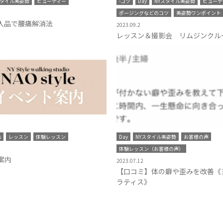
スタイル美姿勢
ビューティー
-コツ
Day
NYスタイル美姿勢
ビューテ
ポージングなどのコツ
美姿勢ワンポイント
購入品で腰痛解消法
2023.09.2
レッスン＆撮影会 リムジンクル
s
レッスン
体験レッスン
Day
NYスタイル美姿勢
お客様の声
体験レッスン（お客様の声）
案内
2023.07.12
【口コミ】体の癖や歪みを改善《
ラティス》