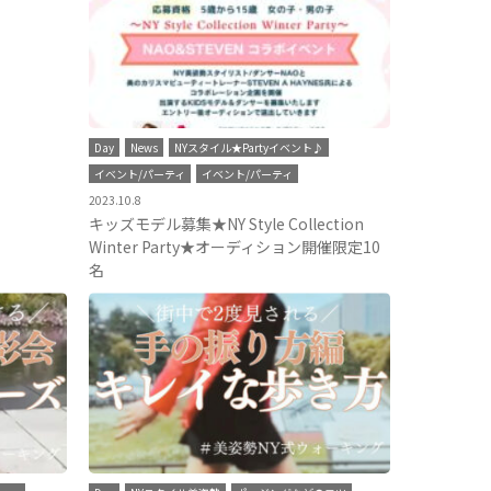
Day
News
NYスタイル★Partyイベント♪
イベント/パーティ
イベント/パーティ
2023.10.8
キッズモデル募集★NY Style Collection
Winter Party★オーディション開催限定10
名