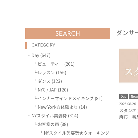
ダンサ
SEARCH
CATEGORY
Day
(647)
ビューティー
(201)
レッスン
(156)
ダンス
(123)
NYC / JAP
(120)
Day
New
インナーマインドメイキング
(81)
2023.08.26
New York☆体験より
(14)
スタジオ
NYスタイル美姿勢
(314)
麻布十番
お客様の声
(88)
NYスタイル美姿勢★ウォーキング