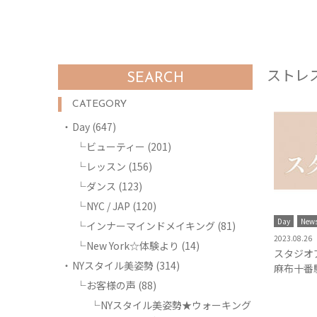
ストレ
SEARCH
CATEGORY
Day
(647)
ビューティー
(201)
レッスン
(156)
ダンス
(123)
NYC / JAP
(120)
Day
New
インナーマインドメイキング
(81)
2023.08.26
New York☆体験より
(14)
スタジオ
NYスタイル美姿勢
(314)
麻布十番
お客様の声
(88)
NYスタイル美姿勢★ウォーキング