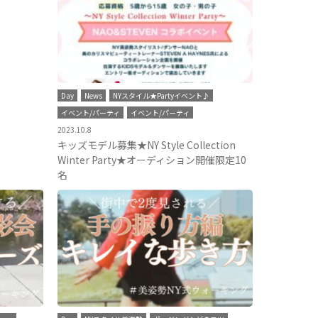
Day
News
NYスタイル★Partyイベント♪
イベント/パーティ
イベント/パーティ
2023.10.8
キッズモデル募集★NY Style Collection
Winter Party★オーディション開催限定10
名