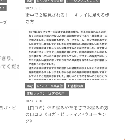
ィー
Day
NYスタイル美姿勢
ポージングなどのコツ
！！
2023.08.31
街中で２度見される！ キレイに見える歩
き方
ーズ
Day
NYスタイル美姿勢
お客様の声
体験レッスン（お客様の声）
2023.07.10
ヨガ・ピ
【口コミ】体の悩みやだるさでお悩みの方
の口コミ《ヨガ・ピラティス+ウォーキン
グ》