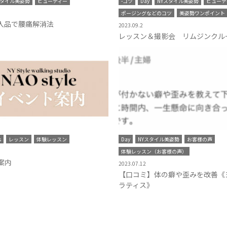
スタイル美姿勢
ビューティー
-コツ
Day
NYスタイル美姿勢
ビューテ
ポージングなどのコツ
美姿勢ワンポイント
購入品で腰痛解消法
2023.09.2
レッスン＆撮影会 リムジンクル
s
レッスン
体験レッスン
Day
NYスタイル美姿勢
お客様の声
体験レッスン（お客様の声）
案内
2023.07.12
【口コミ】体の癖や歪みを改善《
ラティス》