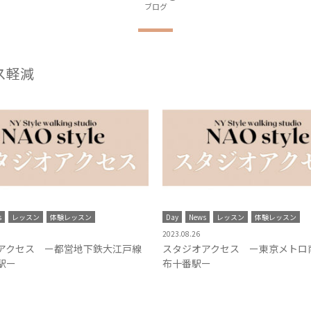
ブログ
ス軽減
s
レッスン
体験レッスン
Day
News
レッスン
体験レッスン
2023.08.26
アクセス ー都営地下鉄大江戸線
スタジオアクセス ー東京メトロ
駅ー
布十番駅ー