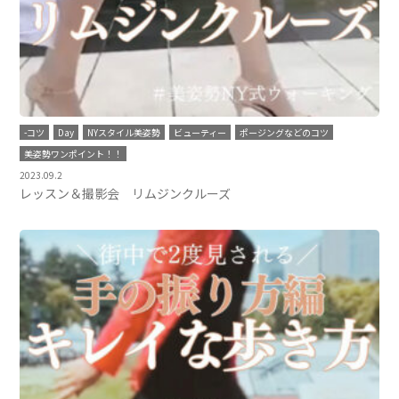
-コツ
Day
NYスタイル美姿勢
ビューティー
ポージングなどのコツ
美姿勢ワンポイント！！
2023.09.2
レッスン＆撮影会 リムジンクルーズ