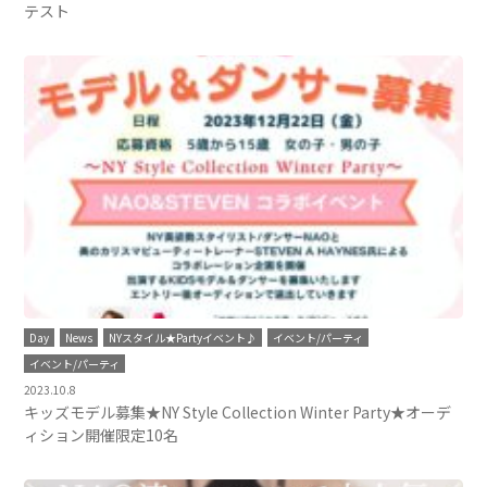
テスト
Day
News
NYスタイル★Partyイベント♪
イベント/パーティ
イベント/パーティ
2023.10.8
キッズモデル募集★NY Style Collection Winter Party★オーデ
ィション開催限定10名