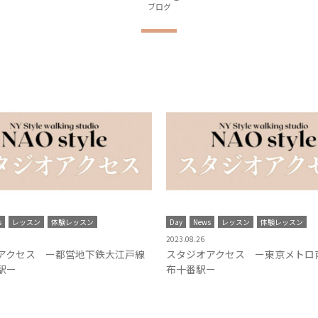
ブログ
s
レッスン
体験レッスン
Day
News
レッスン
体験レッスン
2023.08.26
アクセス ー都営地下鉄大江戸線
スタジオアクセス ー東京メトロ
駅ー
布十番駅ー