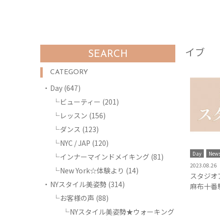
イブ
SEARCH
CATEGORY
Day
(647)
ビューティー
(201)
レッスン
(156)
ダンス
(123)
NYC / JAP
(120)
Day
New
インナーマインドメイキング
(81)
2023.08.26
New York☆体験より
(14)
スタジオ
NYスタイル美姿勢
(314)
麻布十番
お客様の声
(88)
NYスタイル美姿勢★ウォーキング