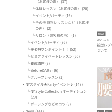
（お客様の声）
(37)
体験レッスン（お客様の声）
(20)
イベント/パーティ
(16)
その他 特別レッスンなど（お客様
の声）
(2)
News
サロン（お客様の声）
(1)
2024.10.5
イベント/パーティ
(76)
新型レプ
美姿勢ワンポイント！！
(52)
ついて
セミプライベートレッスン
(20)
養成講座
(9)
Before&After
(6)
グループレッスン
(1)
NYスタイル★Partyイベント♪
(147)
NY Style Collection オーディション
(23)
ポージングなどのコツ
(3)
News
(141)