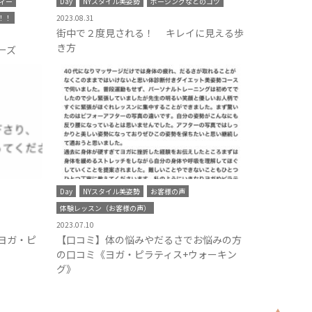
ィー
Day
NYスタイル美姿勢
ポージングなどのコツ
！！
2023.08.31
街中で２度見される！ キレイに見える歩
き方
ーズ
Day
NYスタイル美姿勢
お客様の声
体験レッスン（お客様の声）
2023.07.10
ヨガ・ピ
【口コミ】体の悩みやだるさでお悩みの方
の口コミ《ヨガ・ピラティス+ウォーキン
グ》