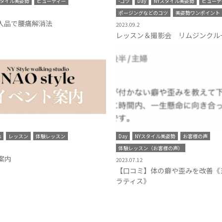
スタイル美姿勢
ビューティー
-コツ
Day
NYスタイル美姿勢
ビューテ
ポージングなどのコツ
美姿勢ワンポイント
購入品で腰痛解消法
2023.09.2
レッスン＆撮影会 リムジンクル
s
レッスン
体験レッスン
Day
NYスタイル美姿勢
お客様の声
体験レッスン（お客様の声）
案内
2023.07.12
【口コミ】体の癖や歪みを改善《
ラティス》