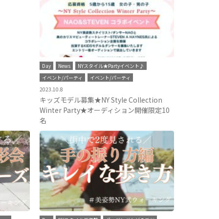
Day
News
NYスタイル★Partyイベント♪
イベント/パーティ
イベント/パーティ
2023.10.8
キッズモデル募集★NY Style Collection
Winter Party★オーディション開催限定10
名