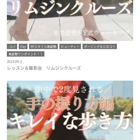
-コツ
Day
NYスタイル美姿勢
ビューティー
ポージングなどのコツ
美姿勢ワンポイント！！
2023.09.2
レッスン＆撮影会 リムジンクルーズ