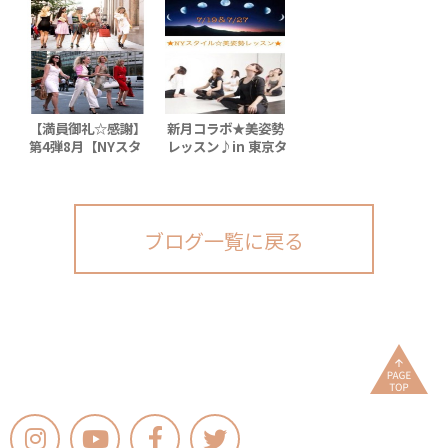
タワー♪
ン】 in 東京タワー/
たった2時間で美姿
勢へ
【満員御礼☆感謝】
新月コラボ★美姿勢
第4弾8月【NYスタ
レッスン♪in 東京タ
イル美姿勢レッス
ワー
ン】 in 東京タワー/
たった2時間で美姿
勢へ
ブログ一覧に戻る