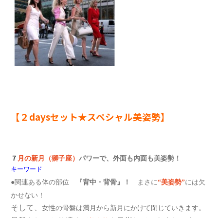
【２daysセット★スペシャル美姿勢】
７
月の新月（獅子座）
パワーで、
外面も内面も美
姿勢
！
キーワード
●関連ある体の部位
『
背中・背骨
』！
まさに
“美姿勢”
には欠
かせない！
そして、
女性の骨盤は満月から新月にかけて閉じていきます。