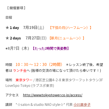
【 開催要項 】
日程
★
7月19日
(土)
１day
【下弦の月(ハーフムーン）】
★
7月27日
(日)
２days
【新月(ニュームーン）】
●8月7日（木）
【たった2時間で美姿勢】
10：30 ～ 12：30（2時間）
時間
＊レッスン終了後、希望
者は
ランチ会
へ (皆様の交流の場になって頂けたら幸いです！)
場所
東京タワー
/ 港区芝公園4-2-8 東京タワーフットタウン3F
LoveSpo Tokyo (ラブスポ東京)
アクセス
http://www.tokyotower.co.jp/access/
講師
*☆salon & studio NAO style☆* 代表
小川直歩子