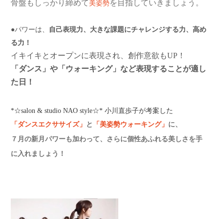
骨盤もしっかり締めて
を目指していきましょう。
美姿勢
●
パワーは、
自己表現力、大きな課題にチャレンジする力、高め
る力！
イキイキとオープンに表現され、創作意欲もUP！
「ダンス」や「ウォーキング」など表現することが適し
た日！
*
☆
salon & studio NAO style
☆
*
小川直歩子が考案した
「ダンスエクササイズ」
と
「美姿勢ウォーキング」
に、
７月の新月パワーも加わって、さらに個性あふれる美しさを手
に入れましょう！