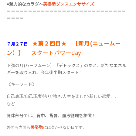
●
魅力的なカラダへ
美姿勢ダンスエクササイズ
＝＝＝＝＝＝＝＝＝＝＝＝＝＝＝＝＝＝＝＝＝＝＝＝＝＝＝＝
＝＝＝＝
★第２回目★ 【新月(ニュームー
７月２７日
ン）】
スタートパワーday
下弦の月(ハーフムーン）『デトックス』のあと、新たなエネル
ギーを取り入れ、今年後半期スタート！
《キーワード》
自己表現
/
自己現実
/
誇り
/
強さ
/
人生を楽しむ
/
新しい恋愛、、
など
身体部分では、
背中、背骨
、
血液循環
を象徴！
外面も内面も
美姿勢
には欠かせない日です。