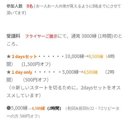
参加人数
8名
( お一人お一人の体が見えるように8名までにさせて
頂いてます)
受講料
にて、通常 3800縁 (1時間)のと
フライヤーご提示
ころ、
★
・・・・・・
10,000縁→
4時
２daysセット
8,500縁（
間） (1,500円オフ)
★
・・・・・ ・
5,000縁→
（2時
１day only
4,500縁
間） （500円オフ）
（※新しいスタートを切るために、2daysセットをオス
スメしています）
●5,000縁
→
4,500
縁
（2時間）
（初回&前回6/22・7/2リピータ
ーの方
500
円オフ）