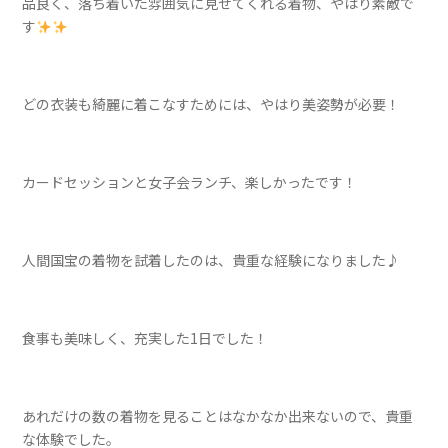
品良く、落ち着いた雰囲気に見せてくれる着物、やはり素敵で
す
どの衣装も綺麗に着こなすためには、やはり美姿勢が必要！
カードセッションと女子会ランチ、楽しかったです！
人間国宝の着物を試着したのは、貴重な経験になりました♪
食事も美味しく、充実した1日でした！
あれだけの数の着物を見ることはなかなか出来ないので、貴重
な体験でした。