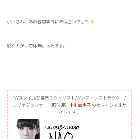
小川さん、あの着物本当にお似合いでした
脱ぐのが、勿体無かったです。
NYスタイル美姿勢スタイリスト/ダンスインストラクター/
コリオグラファー（振付師）
小川直歩子
のオフィシャルサ
イトです。