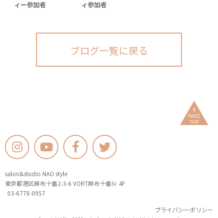
ィー参加者
ィ参加者
ブログ一覧に戻る
salon&studio NAO style
東京都港区麻布十番2-3-6 VORT麻布十番Ⅳ 4F
03-6778-0957
プライバシーポリシー