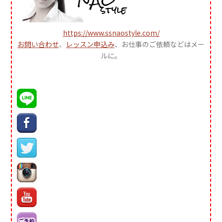
https://www.ssnaostyle.com/
お問い合わせ
、
レッスン申込み
、お仕事のご依頼などはメー
ルに。