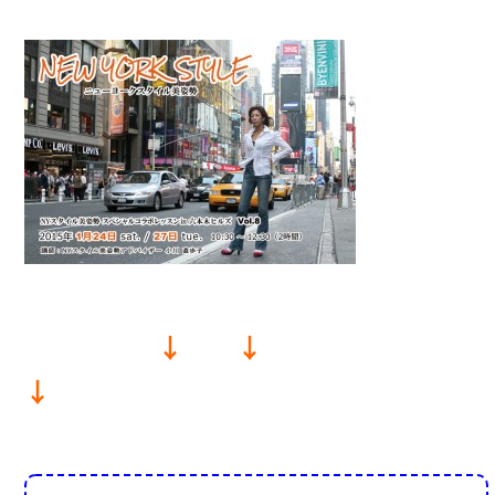
↓ ↓
↓