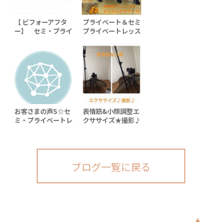
【 ビフォーアフタ
プライベート＆セミ
ー】 セミ・プライ
プライベートレッス
ベートレッスン♪４
ン♪
コース
お客さまの声S☆セ
表情筋&小顔調整エ
ミ・プライベートレ
クササイズ★撮影♪
ッスン♪４コース
（２days）
ブログ一覧に戻る