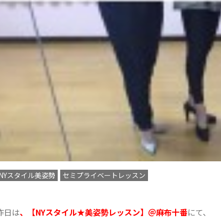
NYスタイル美姿勢
セミプライベートレッスン
昨日は
、【NYスタイル★美姿勢レッスン】＠麻布十番
にて、