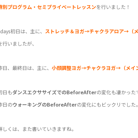
特別プログラム・セミプライベートレッスン
を行いました！
2days初日は、主に、
ストレッチ＆ヨガ→チャクラアロア→（
を行いましたが、
昨日、最終日は、主に、
小顔調整ヨガ→チャクラヨガ→（メイ
初日も
ダンスエクササイズでのBeforeAfter
の変化も凄かった
昨日の
ウォーキングのBeforeAfter
の変化にもビックリでした
詳しくは、また書いていきますね。