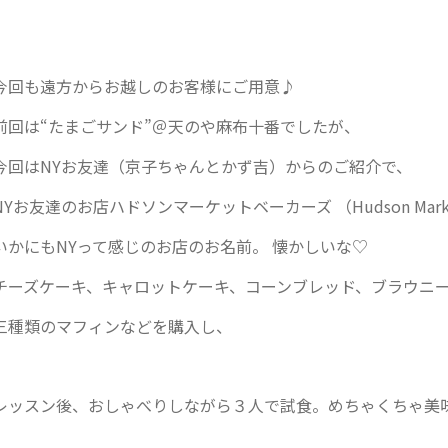
今回も遠方からお越しのお客様にご用意♪
前回は“たまごサンド”＠天のや麻布十番でしたが、
今回はNYお友達（京子ちゃんとかず吉）からのご紹介で、
NYお友達のお店ハドソンマーケットベーカーズ （Hudson Marke
いかにもNYって感じのお店のお名前。 懐かしいな♡
チーズケーキ、キャロットケーキ、コーンブレッド、ブラウニ
三種類のマフィンなどを購入し、
レッスン後、おしゃべりしながら３人で試食。めちゃくちゃ