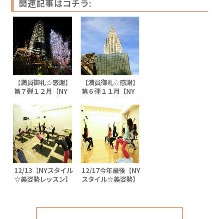
関連記事はコチラ:
【満員御礼☆感謝】
【満員御礼☆感謝】
第７弾１２月【NY
第６弾１１月【NY
スタイル★美姿勢コ
スタイル★美姿勢コ
ラボレッスン】in 六
ラボレッスン】in 六
本木ヒルズ 〜たっ
本木ヒルズ 〜たっ
た２時間でX’mas美
た２時間でヒール美
姿勢 〜
姿勢〜
12/13【NYスタイル
12/17今年最後【NY
☆美姿勢レッスン】
スタイル☆美姿勢】
SPコラボレッスン
SPコラボレッスン
♪無事終了
♪無事終了