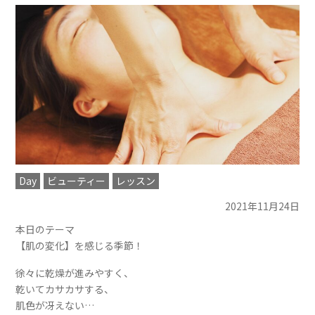
Day
ビューティー
レッスン
2021年11月24日
本日のテーマ
【肌の変化】を感じる季節！
徐々に乾燥が進みやすく、
乾いてカサカサする、
肌色が冴えない…