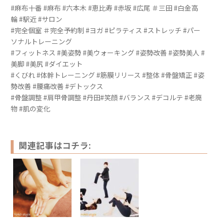
#麻布十番 #麻布 #六本木 #恵比寿 #赤坂 #広尾 ＃三田 #白金高
輪 #駅近 #サロン
#完全個室 ＃完全予約制 #ヨガ #ピラティス #ストレッチ #パー
ソナルトレーニング
#フィットネス #美姿勢 #美ウォーキング #姿勢改善 #姿勢美人 #
美脚 #美尻 #ダイエット
#くびれ #体幹トレーニング #筋膜リリース #整体 #骨盤矯正 #姿
勢改善 #腰痛改善 #デトックス
#骨盤調整 #肩甲骨調整 #丹田#笑顔 #バランス #デコルテ #老廃
物 #肌の変化
関連記事はコチラ: