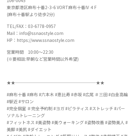
106-0045
東京都港区麻布十番2-3-6 VORT麻布十番IV ４F
(麻布十番駅より徒歩2分)
TEL/FAX：03-6778-0957
Mail：info@ssnaostyle.com
HP：https://www.ssnaostyle.com
営業時間 10:00～22:30
(※要相談:早朝など営業時間以外希望)
★★───────────────────★★
#麻布十番 #麻布 #六本木 #恵比寿 #赤坂 #広尾 ＃三田 #白金高輪
#駅近 #サロン
#完全個室 ＃完全予約制 #ヨガ #ピラティス #ストレッチ #パー
ソナルトレーニング
#フィットネス #美姿勢 #美ウォーキング #姿勢改善 #姿勢美人 #
美脚 #美尻 #ダイエット