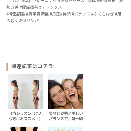
#くびれ #体幹トレーニング #筋膜リリース #整体 #骨盤矯正 #姿
勢改善 #腰痛改善 #デトックス
#骨盤調整 #肩甲骨調整 #丹田#笑顔 #バランス #ふくらはぎ #足
のむくみ #リンパ
関連記事はコチラ:
【当レッスンはこん
笑顔と姿勢と美しい
な方におススメ！】
バランスで、第一印
象・魅力度UP！