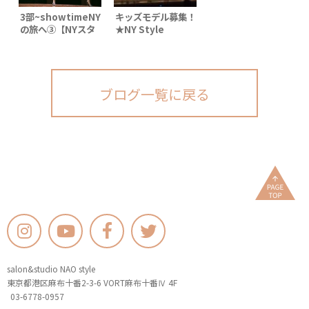
3部~showtimeNY
キッズモデル募集！
の旅へ③【NYスタ
★NY Style
イル★Xmas＆
Collection
Happy newyear
Summer 2019 ★
パーティー】
限定10名様 大募
Broadway Show-
集！
Chicago 編
ブログ一覧に戻る
salon&studio NAO style
東京都港区麻布十番2-3-6 VORT麻布十番Ⅳ 4F
03-6778-0957