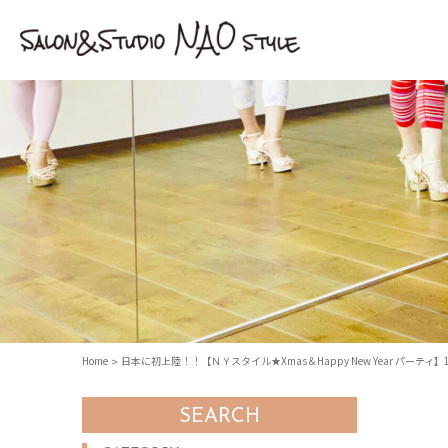
Home
日本に初上陸！！【ＮＹスタイル★Xmas＆Happy New Year パーティ】
SEARCH