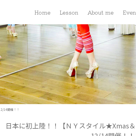
Home
Lesson
About me
Even
12/14開催！！
日本に初上陸！！【ＮＹスタイル★Xmas＆Hap
12/14開催！！