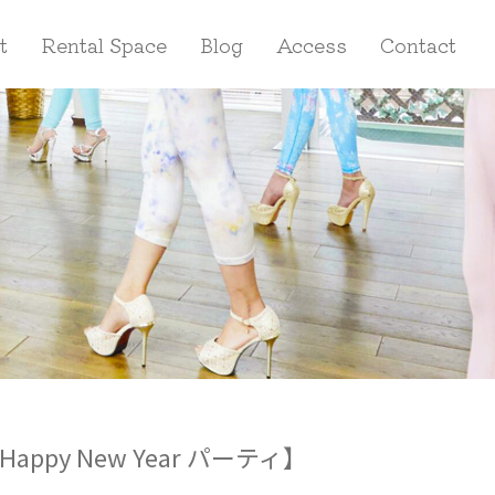
t
Rental Space
Blog
Access
Contact
py New Year パーティ】