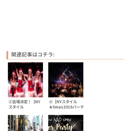
関連記事はコチラ:
②会場決定！【NY
④【NYスタイル
スタイル
★Xmas2016パーテ
★Xmas2016パーテ
ィー】出演者募集！
ィー】引き続き＜出
@12/14 品川プリン
演者募集！＞限定20
スホテル クラブeX
名(残枠15名)