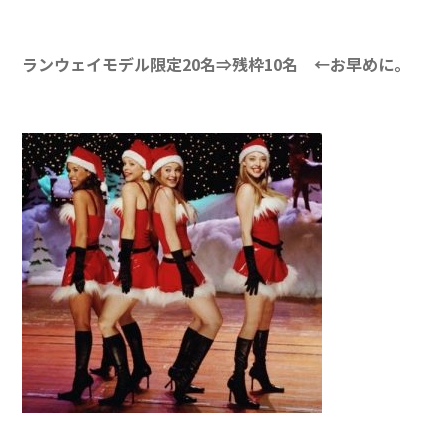
ランウェイモデル限定20名⇒残枠10名 ←お早めに。