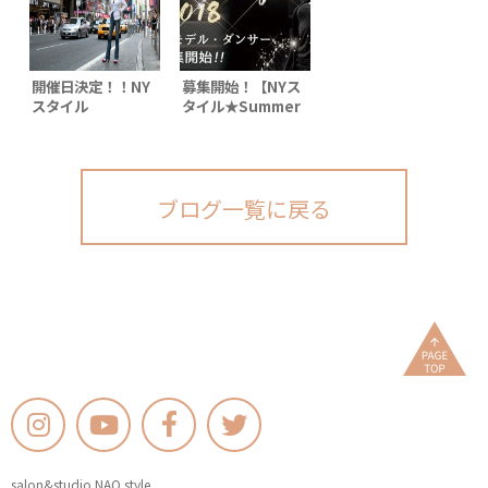
開催日決定！！NY
募集開始！【NYス
スタイル
タイル★Summer
★Summer Party
Party 2018 】
2017【ランウェイ
Runwayモデル / ダ
モデル ・ダンサー♪
ンサー/ パフォーマ
募集！限定20名(残
ー募集！限定20名⇒
り7名）
ブログ一覧に戻る
残席10名 早割・特
典あり。
salon&studio NAO style