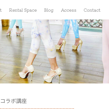
t
Rental Space
Blog
Access
Contact
＆コラボ講座