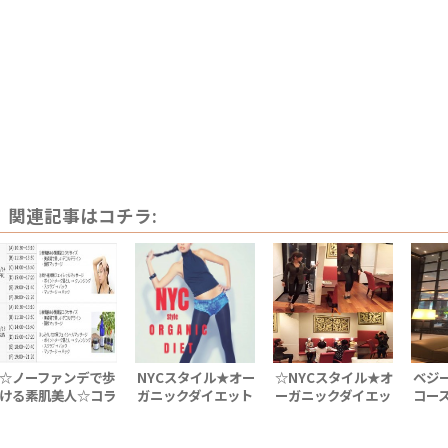
関連記事はコチラ:
☆ノーファンデで歩
NYCスタイル★オー
☆NYCスタイル★オ
ベジ
ける素肌美人☆コラ
ガニックダイエット
ーガニックダイエッ
コー
ボ講座！
ト！コラボ講座