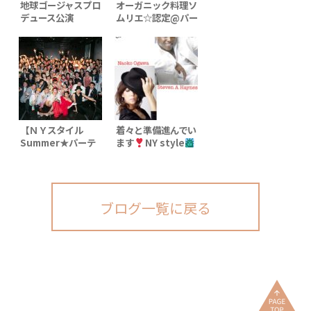
地球ゴージャスプロ
オーガニック料理ソ
デュース公演
ムリエ☆認定@パー
Vol.15「ZEROTOPIA」
ティー
【ＮＹスタイル
着々と準備進んでい
Summer★パーテ
ます
NY style
ィー】3th
Xmas
パーティ
anniversary ＆
ー】
NAOs B.D 無事終了
ブログ一覧に戻る