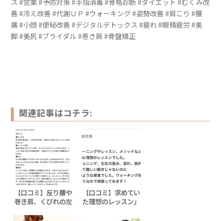
ス #営業 #予防対策 #手指消毒 #骨格診断 #ダイエット #むくみ改
善 #冷え改善 #代謝ＵＰ #ウォーキング #姿勢改善 #肩こり #腰
痛 #小顔 #便秘改善 #デジタルデトックス #疲れ #眼精疲労 #美
脚 #美尻 #ブライダル #巻き肩 #骨盤矯正
関連記事はコチラ:
【口コミ】反り腰や
【口コミ】求めてい
巻き肩、くびれの左
た理想のレッスン」
右差、O脚などで悩
《ヨガ・ピラティ
みの方の口コミ《ヨ
ス》