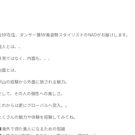
元NY在住、ダンサー兼NY美姿勢スタイリストのNAOがお届けします。
美人とは、、
外見ではなく、内面も、、、
内面とは、
沢山の経験から外面に放される魅力。
そして、その人の個性への美しさ。
これからは更にグローバルへ突入。。
たくさんの魅力や体験を経験してみてね。
■海外で得た美人になるための知識