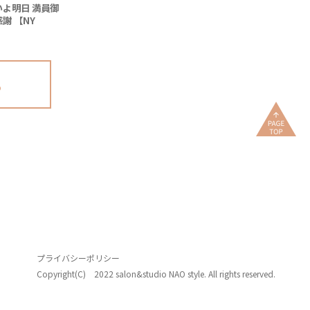
いよ明日 満員御
謝 【NY
 Collection
queradeパー
ー】
る
プライバシーポリシー
Copyright(C) 2022 salon&studio NAO style. All rights reserved.