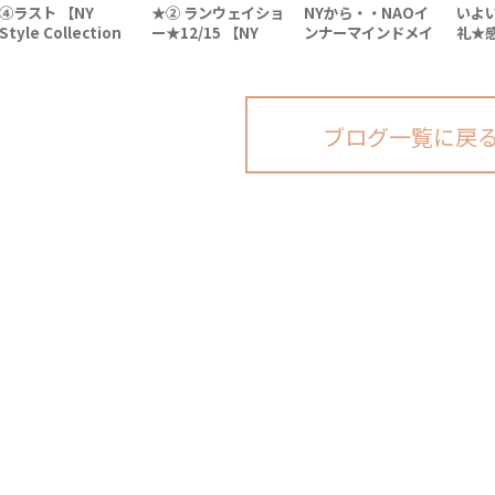
④ラスト 【NY
★② ランウェイショ
NYから・・NAOイ
いよ
Style Collection
ー★12/15 【NY
ンナーマインドメイ
礼★感
Masqueradeパー
Style Collection
キング♪
Style
ティー】
Masqueradeパー
Mas
ティー】
ティ
ブログ一覧に戻