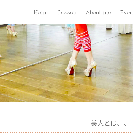
Home
Lesson
About me
Even
美人とは、、