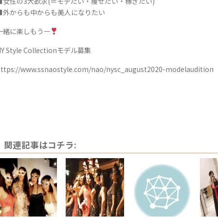
■女性の3大欲求(＝モテたい・痩せたい・稼ぎたい)
■外からも中からも美人になりたい
一緒に楽しもうー
Y Style Collectionモデル募集
ttps://www.ssnaostyle.com/nao/nysc_august2020-modelaudition
関連記事はコチラ: