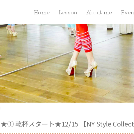
Home
Lesson
About me
Even
ー】
★① 乾杯スタート★12/15 【NY Style Colle