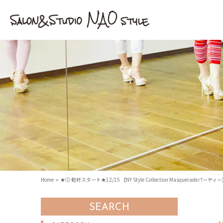
Home
★① 乾杯スタート★12/15 【NY Style Collection Masqueradeパーティ
SEARCH