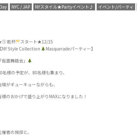
Day
NYC / JAP
NYスタイル★Partyイベント♪
イベント/パーティ
★① 乾杯
スタート★12/15
NY Style Collection
Masqueradeパーティー】
「仮面舞踏会」
50名様の予定が、80名様も集まり、
会場がギューキューながらも、
皆様のおかげで盛り上がりMAXになりました！
主催者の挨拶と、