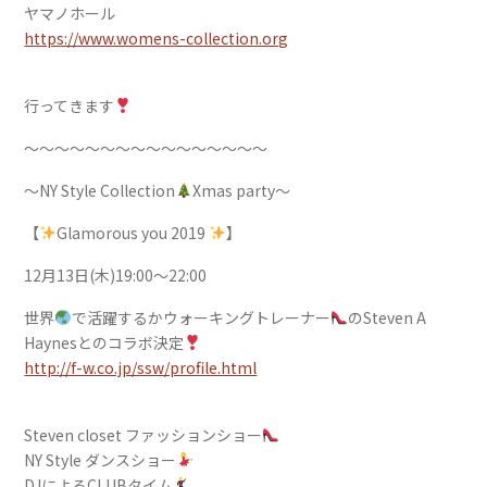
ヤマノホール
https://www.womens-collection.org
行ってきます
〜〜〜〜〜〜〜〜〜〜〜〜〜〜〜〜
〜NY Style Collection
Xmas party〜
【
Glamorous you 2019
】
12月13日(木)19:00〜22:00
世界
で活躍するかウォーキングトレーナー
のSteven A
Haynesとのコラボ決定
http://f-w.co.jp/ssw/profile.html
Steven closet ファッションショー
NY Style ダンスショー
DJによるCLUBタイム