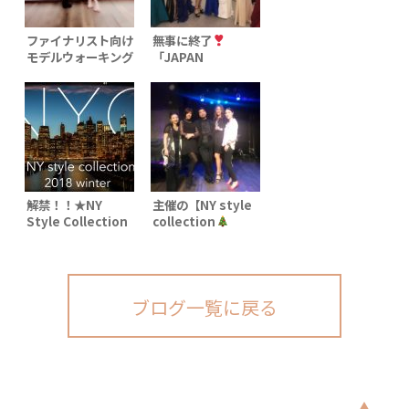
ファイナリスト向け
無事に終了
モデルウォーキング
「JAPAN
特別レッスン
WOMEN’S
「JAPAN
COLLECTION
WOMAN’S
2018」
COLLECTION
2018」
解禁！！★NY
主催の【NY style
Style Collection
collection
2018 winter★ポ
Xmas party】準備
ージングランウェイ
も着々と進んでいま
モデル募集！限定残
す
席10名様 (特典あり)
出演者大募集！
ブログ一覧に戻る