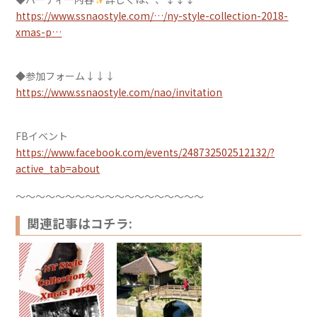
https://www.ssnaostyle.com/…/ny-style-collection-2018-
xmas-p…
◆参加フォーム↓↓↓
https://www.ssnaostyle.com/nao/invitation
FBイベント
https://www.facebook.com/events/248732502512132/?
active_tab=about
〜〜〜〜〜〜〜〜〜〜〜〜〜〜〜〜〜〜〜
関連記事はコチラ: