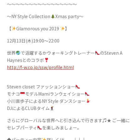
〜〜〜〜〜〜〜〜〜〜〜〜〜〜〜〜
〜NY Style Collection
Xmas party〜
【
Glamorous you 2019
】
12月13日(木)19:00〜22:00
世界
で活躍するかウォーキングトレーナー
のSteven A
Haynesとのコラボ
http://f-w.co.jp/ssw/profile.html
Steven closet ファッションショー
モナコ
モデルMamiランウェイショー
小川直歩子によるNY Style ダンスショー
DJによるCLUBタイム
さらにグローバルな世界へと引き込んで行きます♫★ ご一緒に
セレブパーティ
を楽しみましょー。
◆パーティー内容
詳しくは、、↓↓↓