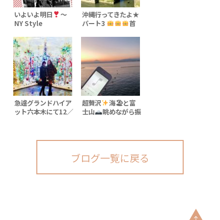
いよいよ明日
〜
沖縄行ってきたよ★
NY Style
パート3
首
Collection
里城②
〜正
Xmas party〜 【
殿唐破風 周辺〜
Glamorous you
2019
】 12月13
日(木)19:00〜
22:00
急遽グランドハイア
超贅沢
海🏖と富
ット六本木にて12／
士山
眺めながら振
13主催パーティーの
付演出
打ち合わせ
ブログ一覧に戻る