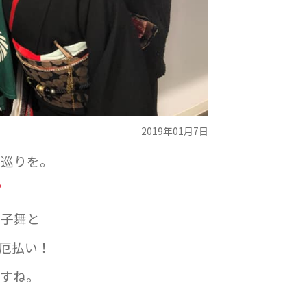
2019年01月7日
神巡りを。
獅子舞と
厄払い！
すね。