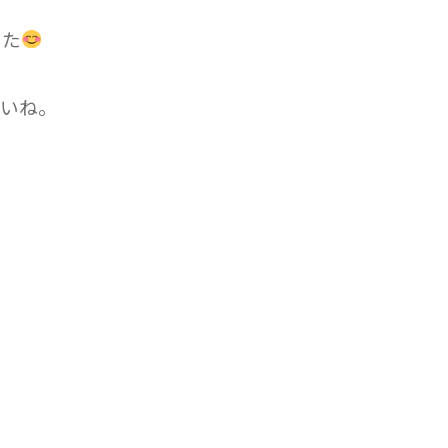
した
いね。