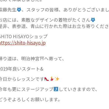
紫藤先生
、スタッフの皆様、
ありがとうございま
お店には、素敵なデザインの着物がたくさん
是非、表参道、青山に行かれた際はお立ち寄りくださ
SHITO HISAYOショップ
https://shito-hisayo.jp
帰り道は、明治神宮
⛩
へ寄って、
2019年良いスタート&
今日からレッスンです
今年も更にステージアップ
していきますので、
どうぞよろしくお願いします。