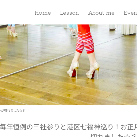
Home
Lesson
About me
Even
トが切れました☆彡
毎年恒例の三社参りと港区七福神巡り！お正
切れました☆