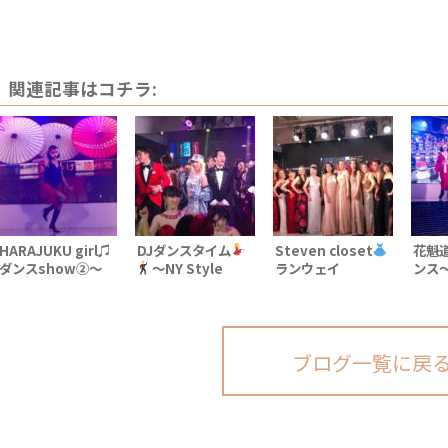
関連記事はコチラ:
HARAJUKU girl♫
DJダンスタイム
Steven closet
花魁
ダンスshow②〜
〜NY Style
ランウェイ
ンス〜N
NY Style
Collection
show②〜NY
Colle
Collection
Xmas party〜
Style Collection
Xmas
Xmas party〜
Xmas party〜
ブログ一覧に戻