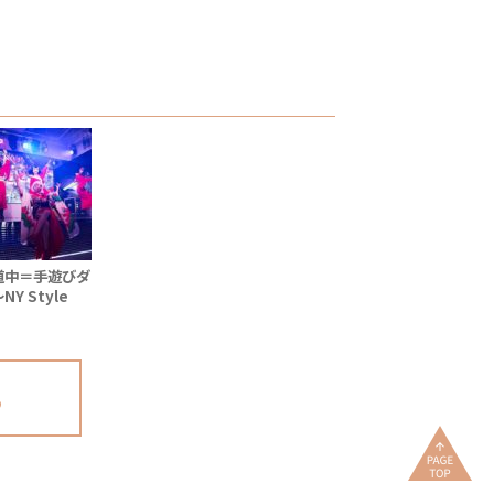
道中＝手遊びダ
Y Style
ction
 party〜②
る