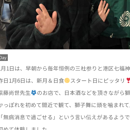
Day
1月1日は、早朝から毎年恒例の三社参りと港区七福
昨日1月6日は、新月＆日食
スタート日にピッタリ
紫藤尚世先生
のお店で、日本酒などを頂きながら
かっぽれを初めて間近で観て、獅子舞に頭を噛まれて
「無病消息で過ごせる」という言い伝えがあるようで
初めて体験しました。