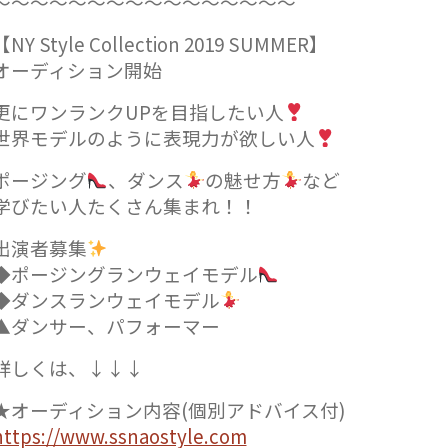
〜〜〜〜〜〜〜〜〜〜〜〜〜〜〜〜
【NY Style Collection 2019 SUMMER】
オーディション開始
更にワンランクUPを目指したい人
世界モデルのように表現力が欲しい人
ポージング
、ダンス
の魅せ方
など
学びたい人たくさん集まれ！！
出演者募集
◆ポージングランウェイモデル
◆ダンスランウェイモデル
▲ダンサー、パフォーマー
詳しくは、↓↓↓
★オーディション内容(個別アドバイス付)
https://www.ssnaostyle.com