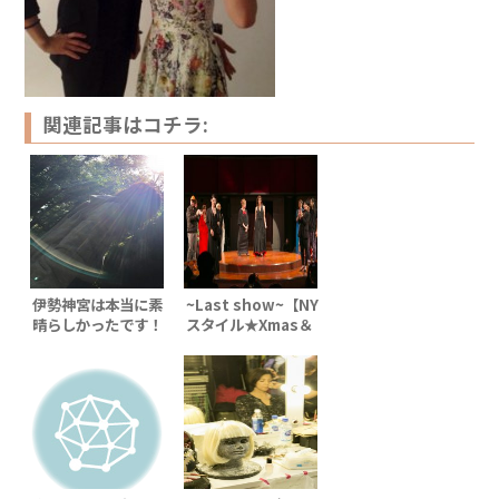
関連記事はコチラ:
伊勢神宮は本当に素
~Last show~【NY
晴らしかったです！
スタイル★Xmas＆
Happy newyear
パーティー】出演者
ラストステージ編