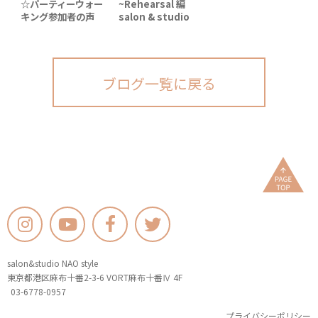
☆パーティーウォー
~Rehearsal 編
キング参加者の声
salon & studio
NAO style【NYス
タイル★Summer
パーティー/2周年ア
ニバーサリー&BD祝
ブログ一覧に戻る
い】＠ 6/4 ザ・プリ
ンスパークタワー東
京ホテル
salon&studio NAO style
東京都港区麻布十番2-3-6 VORT麻布十番Ⅳ 4F
03-6778-0957
プライバシーポリシー