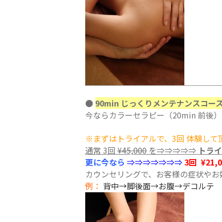
●
90min じっくりメンテナンスコー
今ならカラーセラピー（20min 前後
※まずはトライアルで、3回 体験して
通常 3回
¥45,000
を⇒⇒⇒⇒⇒
トライ
更に今なら
⇒⇒⇒⇒⇒⇒⇒
3回 ¥21,
カウンセリングで、お客様の症状やお
例：
背中→脚後面→お腹→デコルテ