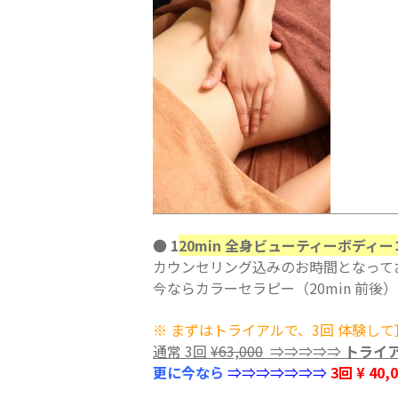
●
1
20min 全身ビューティーボディ
カウンセリング込みのお時間となって
今ならカラーセラピー（20min 前後
※ まずはトライアルで、3回 体験し
通常 3回
¥63,000
⇒⇒⇒⇒⇒
トライア
更に今なら
⇒⇒⇒⇒⇒⇒⇒
3回 ¥ 40,