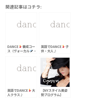
関連記事はコチラ:
DANCE
養成コー
英語でDANCE
子
ス（ヴォーカル
・
供・大人♪
モデル
・演技
）
英語でDANCE
大
【NYスタイル美姿
人クラス♪
勢プログラム】