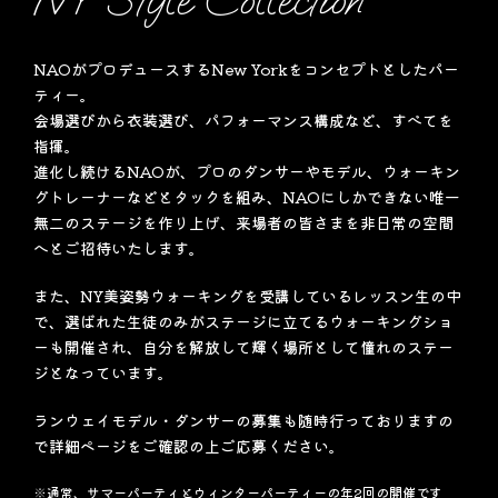
NY Style Collection
NAOがプロデュースするNew Yorkをコンセプトとしたパー
ティー。
会場選びから衣装選び、パフォーマンス構成など、すべてを
指揮。
進化し続けるNAOが、プロのダンサーやモデル、ウォーキン
グトレーナーなどとタックを組み、NAOにしかできない唯一
無二のステージを作り上げ、来場者の皆さまを非日常の空間
へとご招待いたします。
また、NY美姿勢ウォーキングを受講しているレッスン生の中
で、選ばれた生徒のみがステージに立てるウォーキングショ
ーも開催され、自分を解放して輝く場所として憧れのステー
ジとなっています。
ランウェイモデル・ダンサーの募集も随時行っておりますの
で詳細ページをご確認の上ご応募ください。
※通常、サマーパーティとウィンターパーティーの年2回の開催です