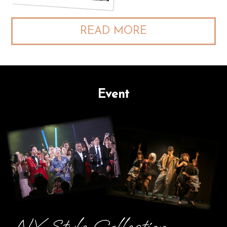
READ
MORE
Event