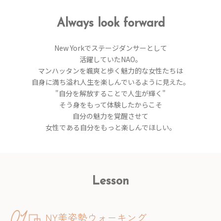
A
l
w
a
y
s
l
o
o
k
f
o
r
w
a
r
d
New Yorkでステージダンサーとして
活躍していたNAO。
マンハッタンを颯爽と歩く魅力的な女性たちは
自身に満ち溢れ人生を楽しんでいるように見えた。
"自分を解放することで人生が輝く"
そう身をもって体験したからこそ
自分の魅力を覚醒させて
女性である自分をもっと楽しんでほしい。
Lesson
NY美姿勢ウォーキング